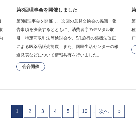
第8回理事会を開催しました
商
第8回理事会を開催し、次回の意見交換会の協議・報
第
取
告事項を決議するとともに、消費者庁のデジタル取
種
内
引・特定商取引法等検討会や、5/1施行の薬機法改正
戸
による医薬品販売制度、また、国民生活センターの報
道発表などについて情報共有を行いました。
会合開催
1
2
3
4
5
10
次へ
»
...
...