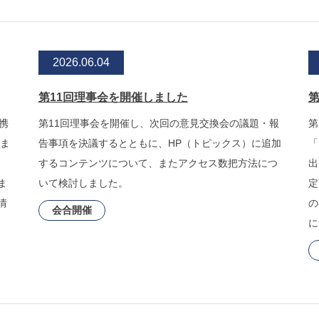
2026.06.04
第11回理事会を開催しました
携
第11回理事会を開催し、次回の意見交換会の議題・報
第
 ま
告事項を決議するとともに、HP（トピックス）に追加
「
するコンテンツについて、またアクセス数把方法につ
出
ま
いて検討しました。
定
情
の
会合開催
に