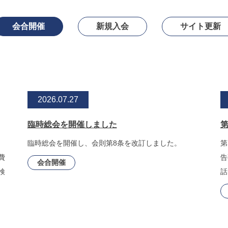
会合開催
新規入会
サイト更新
2026.07.27
臨時総会を開催しました
第
臨時総会を開催し、会則第8条を改訂しました。
第
費
告
会合開催
検
話