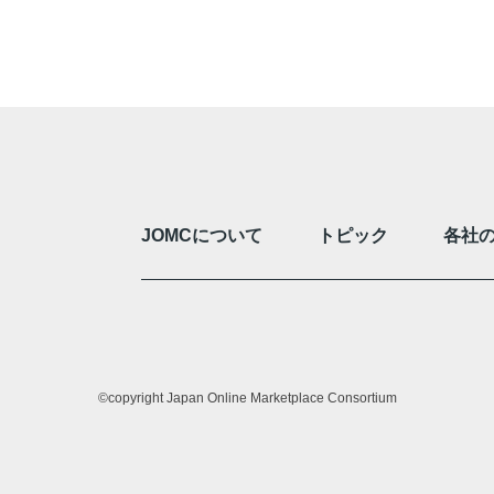
JOMCについて
トピック
各社
©copyright Japan Online Marketplace Consortium